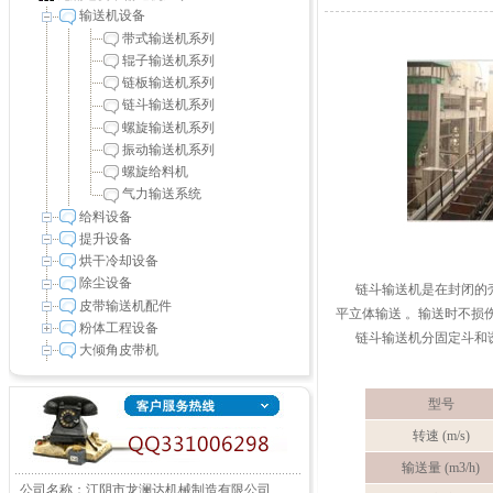
输送机设备
带式输送机系列
辊子输送机系列
链板输送机系列
链斗输送机系列
螺旋输送机系列
振动输送机系列
螺旋给料机
气力输送系统
给料设备
提升设备
烘干冷却设备
除尘设备
链斗输送机是在封闭的壳
皮带输送机配件
平立体输送 。输送时不损
粉体工程设备
链斗输送机分固定斗和诱
大倾角皮带机
型号
转速 (m/s)
输送量 (m3/h)
公司名称：江阴市龙澜达机械制造有限公司